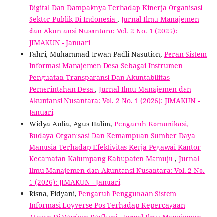
Digital Dan Dampaknya Terhadap Kinerja Organisasi
Sektor Publik Di Indonesia
,
Jurnal Ilmu Manajemen
dan Akuntansi Nusantara: Vol. 2 No. 1 (2026):
JIMAKUN - Januari
Fahri, Muhammad Irwan Padli Nasution,
Peran Sistem
Informasi Manajemen Desa Sebagai Instrumen
Penguatan Transparansi Dan Akuntabilitas
Pemerintahan Desa
,
Jurnal Ilmu Manajemen dan
Akuntansi Nusantara: Vol. 2 No. 1 (2026): JIMAKUN -
Januari
Widya Aulia, Agus Halim,
Pengaruh Komunikasi,
Budaya Organisasi Dan Kemampuan Sumber Daya
Manusia Terhadap Efektivitas Kerja Pegawai Kantor
Kecamatan Kalumpang Kabupaten Mamuju
,
Jurnal
Ilmu Manajemen dan Akuntansi Nusantara: Vol. 2 No.
1 (2026): JIMAKUN - Januari
Risna, Fidyani,
Pengaruh Penggunaan Sistem
Informasi Loyverse Pos Terhadap Kepercayaan
Atasan Di Warkop Wafkopi
,
Jurnal Ilmu Manajemen