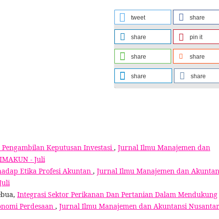
tweet
share
share
pin it
share
share
share
share
r Pengambilan Keputusan Investasi
,
Jurnal Ilmu Manajemen dan
JIMAKUN - Juli
hadap Etika Profesi Akuntan
,
Jurnal Ilmu Manajemen dan Akuntan
Juli
ebua,
Integrasi Sektor Perikanan Dan Pertanian Dalam Mendukung
onomi Perdesaan
,
Jurnal Ilmu Manajemen dan Akuntansi Nusantar