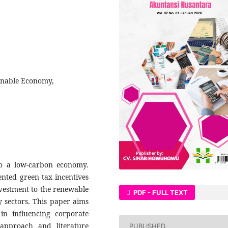
ainable Economy,
o a low-carbon economy.
nted green tax incentives
investment to the renewable
PDF - FULL TEXT
 sectors. This paper aims
 in influencing corporate
 approach and literature
PUBLISHED