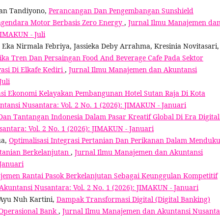
van Tandiyono,
Perancangan Dan Pengembangan Sunshield
gendara Motor Berbasis Zero Energy
,
Jurnal Ilmu Manajemen da
JIMAKUN - Juli
Eka Nirmala Febriya, Jassieka Deby Arrahma, Kresinia Novitasari,
ika Tren Dan Persaingan Food And Beverage Cafe Pada Sektor
si Di Elkafe Kediri
,
Jurnal Ilmu Manajemen dan Akuntansi
Juli
asi Ekonomi Kelayakan Pembangunan Hotel Sutan Raja Di Kota
ansi Nusantara: Vol. 2 No. 1 (2026): JIMAKUN - Januari
 Dan Tantangan Indonesia Dalam Pasar Kreatif Global Di Era Digita
ntara: Vol. 2 No. 1 (2026): JIMAKUN - Januari
ua,
Optimalisasi Integrasi Pertanian Dan Perikanan Dalam Menduk
anian Berkelanjutan
,
Jurnal Ilmu Manajemen dan Akuntansi
 Januari
emen Rantai Pasok Berkelanjutan Sebagai Keunggulan Kompetitif
kuntansi Nusantara: Vol. 2 No. 1 (2026): JIMAKUN - Januari
 Ayu Nuh Kartini,
Dampak Transformasi Digital (Digital Banking)
 Operasional Bank
,
Jurnal Ilmu Manajemen dan Akuntansi Nusanta