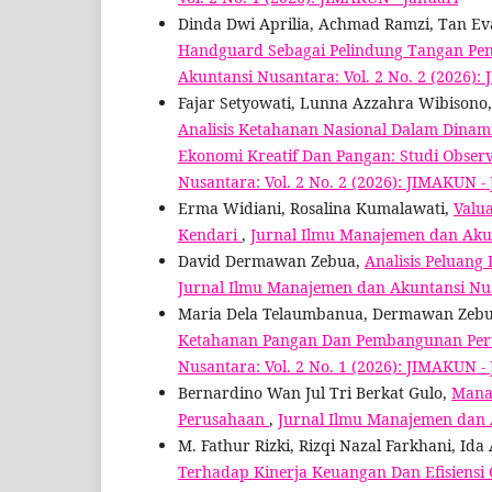
Dinda Dwi Aprilia, Achmad Ramzi, Tan E
Handguard Sebagai Pelindung Tangan Pen
Akuntansi Nusantara: Vol. 2 No. 2 (2026): 
Fajar Setyowati, Lunna Azzahra Wibisono, 
Analisis Ketahanan Nasional Dalam Dinam
Ekonomi Kreatif Dan Pangan: Studi Observa
Nusantara: Vol. 2 No. 2 (2026): JIMAKUN - 
Erma Widiani, Rosalina Kumalawati,
Valu
Kendari
,
Jurnal Ilmu Manajemen dan Akunt
David Dermawan Zebua,
Analisis Peluang
Jurnal Ilmu Manajemen dan Akuntansi Nusa
Maria Dela Telaumbanua, Dermawan Zeb
Ketahanan Pangan Dan Pembangunan Pert
Nusantara: Vol. 2 No. 1 (2026): JIMAKUN -
Bernardino Wan Jul Tri Berkat Gulo,
Manaj
Perusahaan
,
Jurnal Ilmu Manajemen dan A
M. Fathur Rizki, Rizqi Nazal Farkhani, Ida
Terhadap Kinerja Keuangan Dan Efisiensi