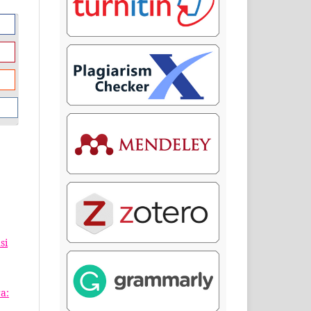
si
a: