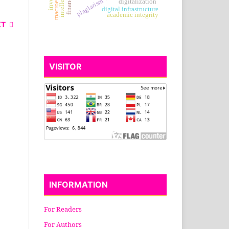
plagiarism
digitalization
digital infrastructure
academic integrity
XT
VISITOR
INFORMATION
For Readers
For Authors