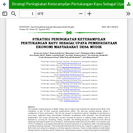
Strategi Peningkatan Keterampilan Pertukangan Kayu Sebagai Upaya Pemberdayaan Ekonomi Masyarakat Desa Mudik