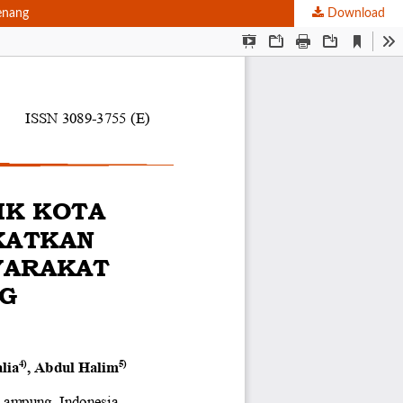
enang
Download