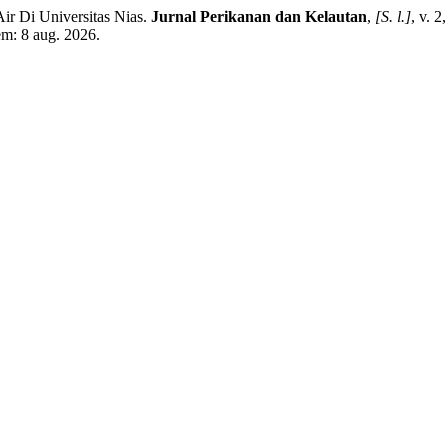
Air Di Universitas Nias.
Jurnal Perikanan dan Kelautan
,
[S. l.]
, v. 
em: 8 aug. 2026.