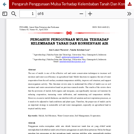
Pengaruh Penggunaan Mulsa Terhadap Kelembaban Tanah Dan Konservasi Air