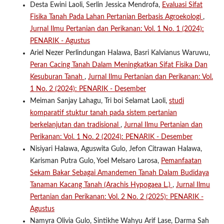
Desta Ewini Laoli, Serlin Jessica Mendrofa,
Evaluasi Sifat
Fisika Tanah Pada Lahan Pertanian Berbasis Agroekologi
,
Jurnal Ilmu Pertanian dan Perikanan: Vol. 1 No. 1 (2024):
PENARIK - Agustus
Ariel Nezer Perlindungan Halawa, Basri Kalvianus Waruwu,
Peran Cacing Tanah Dalam Meningkatkan Sifat Fisika Dan
Kesuburan Tanah
,
Jurnal Ilmu Pertanian dan Perikanan: Vol.
1 No. 2 (2024): PENARIK - Desember
Meiman Sanjay Lahagu, Tri boi Selamat Laoli,
studi
komparatif stuktur tanah pada sistem pertanian
berkelanjutan dan tradisional
,
Jurnal Ilmu Pertanian dan
Perikanan: Vol. 1 No. 2 (2024): PENARIK - Desember
Nisiyari Halawa, Aguswita Gulo, Jefon Citrawan Halawa,
Karisman Putra Gulo, Yoel Melsaro Larosa,
Pemanfaatan
Sekam Bakar Sebagai Amandemen Tanah Dalam Budidaya
Tanaman Kacang Tanah (Arachis Hypogaea L.)
,
Jurnal Ilmu
Pertanian dan Perikanan: Vol. 2 No. 2 (2025): PENARIK -
Agustus
Namyra Olivia Gulo, Sintikhe Wahyu Arif Lase, Darma Sah