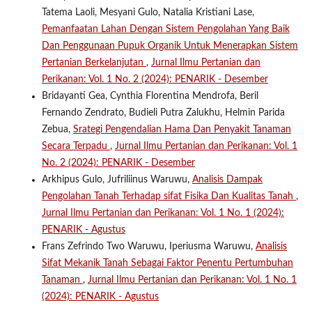
Tatema Laoli, Mesyani Gulo, Natalia Kristiani Lase,
Pemanfaatan Lahan Dengan Sistem Pengolahan Yang Baik
Dan Penggunaan Pupuk Organik Untuk Menerapkan Sistem
Pertanian Berkelanjutan
,
Jurnal Ilmu Pertanian dan
Perikanan: Vol. 1 No. 2 (2024): PENARIK - Desember
Bridayanti Gea, Cynthia Florentina Mendrofa, Beril
Fernando Zendrato, Budieli Putra Zalukhu, Helmin Parida
Zebua,
Srategi Pengendalian Hama Dan Penyakit Tanaman
Secara Terpadu
,
Jurnal Ilmu Pertanian dan Perikanan: Vol. 1
No. 2 (2024): PENARIK - Desember
Arkhipus Gulo, Jufriliinus Waruwu,
Analisis Dampak
Pengolahan Tanah Terhadap sifat Fisika Dan Kualitas Tanah
,
Jurnal Ilmu Pertanian dan Perikanan: Vol. 1 No. 1 (2024):
PENARIK - Agustus
Frans Zefrindo Two Waruwu, Iperiusma Waruwu,
Analisis
Sifat Mekanik Tanah Sebagai Faktor Penentu Pertumbuhan
Tanaman
,
Jurnal Ilmu Pertanian dan Perikanan: Vol. 1 No. 1
(2024): PENARIK - Agustus