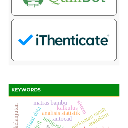
KEYWORDS
sistem
matras bambu
kalkulus
visualisasi data
perkuatan tanah
analisis statistik
arsitektur
autocad