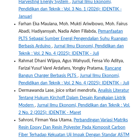
Harvesting Energy System
,
Jurnal Ilmu Ekonomi,
Pendidikan dan Teknik : Vol. 3 No. 1 (2026): IDENTIK -
Januari
Farhan Eka Maulana, Moh. Mukti Ariwibowo, Moh. Fairus
Abadi, Hadiyansyah, Nadia Aden Fillabda,
Pemanfaatan
PLTS Sebagai Sumber Energi Pengendalian Suhu Ruangan
Berbasis Arduino
,
Jurnal Ilmu Ekonomi, Pendidikan dan
Teknik : Vol. 2 No. 4 (2025): IDENTIK - Juli
Rahmat Dhani Wijaya, Agus Wahyudi, Fensa Vio Aditya,
Farizal Yusuf Varel Ardafans, Yongky Pratama,
Rancang
Bangun Charger Berbasis PLTS
,
Jurnal Ilmu Ekonomi,
Pendidikan dan Teknik : Vol. 2 No. 4 (2025): IDENTIK - Juli
Dermawanda Lase, joice sritari mendrofa,
Analisis Literatur
Tentang Hukum Kirchoff Dalam Desain Rangkaian Listrik
Modern
,
Jurnal Ilmu Ekonomi, Pendidikan dan Teknik : Vol.
2 No. 2 (2025): IDENTIK - Maret
Sahroni, Firman Yasa Utama,
Perbandingan Variasi Matriks
Resin Epoxy Dan Resin Polyester Pada Komposit Carbon
Fiber Terhadap Kekuatan Uji Impak Dengan Standar ASTM