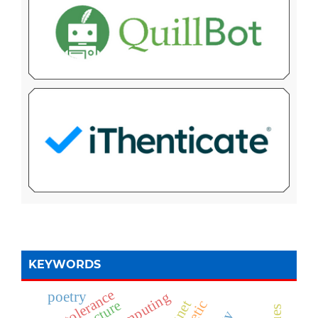
KEYWORDS
tolerance
poetry