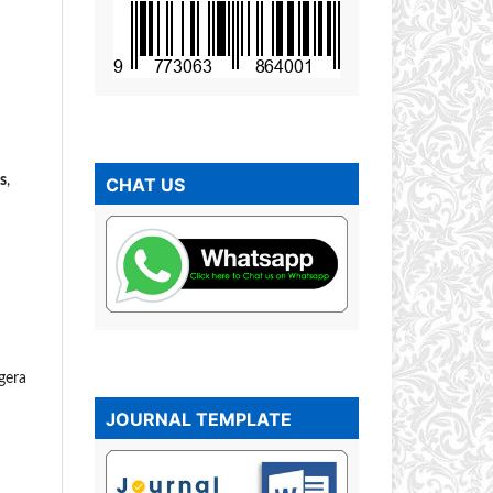
s
,
CHAT US
gera
JOURNAL TEMPLATE