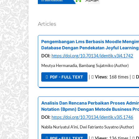
Articles
Pengembangan Lms Berbasis Moodle Mengimp
Database Dengan Pendekatan Joyful Learning 
DOI:
https://doi.org/10.70134/identik.v3i4.1742
Meutya Hermanadia, Bambang Sujatmiko (Author)
PDF - FULL TEXT
|
Views
: 168 times |
D
Analisis Dan Rencana Perbaikan Proses Admi
Notation (Bpmn) Dengan Metode Business Pr
DOI:
https://doi.org/10.70134/identik.v3i5.1746
Nabila Nuriyatul A’ini, Dwi Fatrianto Suyatno (Author)
PDF - FULL TEXT
|
Views
: 136 times |
D