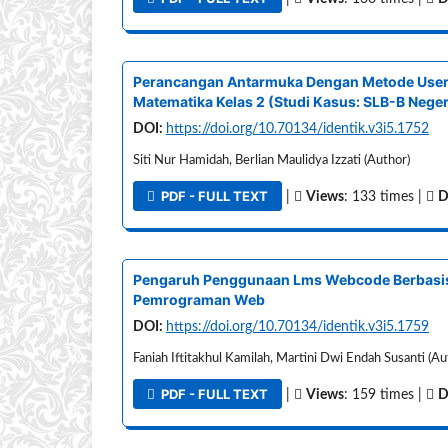
Perancangan Antarmuka Dengan Metode User 
Matematika Kelas 2 (Studi Kasus: SLB-B Neger
DOI:
https://doi.org/10.70134/identik.v3i5.1752
Siti Nur Hamidah, Berlian Maulidya Izzati (Author)
PDF - FULL TEXT
|
Views
: 133 times |
D
Pengaruh Penggunaan Lms Webcode Berbasis M
Pemrograman Web
DOI:
https://doi.org/10.70134/identik.v3i5.1759
Faniah Iftitakhul Kamilah, Martini Dwi Endah Susanti (Au
PDF - FULL TEXT
|
Views
: 159 times |
D