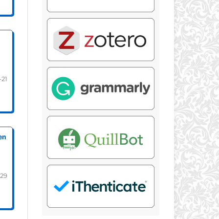
-21
en
-29