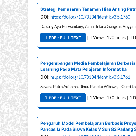
Strategi Pemasaran Tanaman Hias Anting Putri
DOI:
https://doi.org/10.70134/identik.v3i5.1760
Dayang Ayu Purwandany, Azhar Irfana Gangsar, Anggi Ind
PDF - FULL TEXT
|
Views
: 120 times |
D
Pengembangan Media Pembelajaran Berbasis
Learning Pada Mata Pelajaran Informatika
DOI:
https://doi.org/10.70134/identik.v3i5.1761
Savana Putra Aditama, Rindu Puspita Wibawa, I Gusti 
PDF - FULL TEXT
|
Views
: 190 times |
D
Pengaruh Model Pembelajaran Berbasis Proye
Pancasila Pada Siswa Kelas V Sdn 83 Padang 