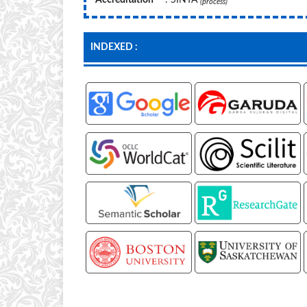
(process)
INDEXED :