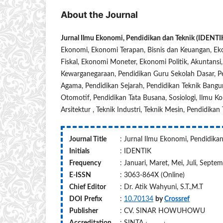
About the Journal
Jurnal Ilmu Ekonomi, Pendidikan dan Teknik (IDENTI
Ekonomi, Ekonomi Terapan, Bisnis dan Keuangan, Ek
Fiskal, Ekonomi Moneter, Ekonomi Politik, Akuntansi
Kewarganegaraan, Pendidikan Guru Sekolah Dasar, Pe
Agama, Pendidikan Sejarah, Pendidikan Teknik Bangun
Otomotif, Pendidikan Tata Busana, Sosiologi, Ilmu Komu
Arsitektur , Teknik Industri, Teknik Mesin, Pendidikan 
Journal Title
: Jurnal Ilmu Ekonomi, Pendidika
Initials
: IDENTIK
Frequency
: Januari, Maret, Mei, Juli, Sep
E-ISSN
: 3063-864X (Online)
Chief Editor
: Dr. Atik Wahyuni, S.T.,M.T
DOI
Prefix
:
10.70134
by
Crossref
Publisher
: CV. SINAR HOWUHOWU
Accreditation
: SINTA