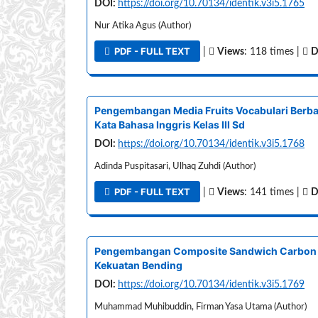
DOI:
https://doi.org/10.70134/identik.v3i5.1765
Nur Atika Agus (Author)
PDF - FULL TEXT
|
Views
: 118 times |
D
Pengembangan Media Fruits Vocabulari Berb
Kata Bahasa Inggris Kelas III Sd
DOI:
https://doi.org/10.70134/identik.v3i5.1768
Adinda Puspitasari, Ulhaq Zuhdi (Author)
PDF - FULL TEXT
|
Views
: 141 times |
D
Pengembangan Composite Sandwich Carbon F
Kekuatan Bending
DOI:
https://doi.org/10.70134/identik.v3i5.1769
Muhammad Muhibuddin, Firman Yasa Utama (Author)