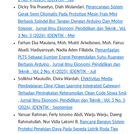
Dicky Tria Prasetyo, Diah Wulandari,
Perancangan Sistem
Gerak Semi Otomatis Pada Prototipe Mesin Frais Mini
Berbasis Spindel Bor Tangan Dengan Arduino Dan Motor
Stepper
,
Jurnal Ilmu Ekonomi, Pendidikan dan Teknik : Vol.
3 No. 3 (2026): IDENTIK - Mei
Farhan Eka Maulana, Moh. Mukti Ariwibowo, Moh. Fairus
Abadi, Hadiyansyah, Nadia Aden Fillabda,
Pemanfaatan
PLTS Sebagai Sumber Energi Pengendalian Suhu Ruangan
Berbasis Arduino
,
Jurnal Ilmu Ekonomi, Pendidikan dan
Teknik : Vol. 2 No. 4 (2025): IDENTIK - Juli
Solikhul Mauludin, Elvira Wardah,
Efektivitas Media
Pembelajaran Cling (Clean Learning Integrated Gateway)
Terhadap Peningkatan Keterampilan Clean Code Siswa Smk
,
Jurnal Ilmu Ekonomi, Pendidikan dan Teknik : Vol. 3 No. 5
(2026): IDENTIK - September
Yanuar Rahman, Ferly Isnomo Abdi, Warju Warju, Daeng
Rahmatullah, Nur Vidia Laksmi B,
Rancang Bangun Sistem
Proteksi Pengisian Daya Pada Sepeda Listrik Roda Tiga