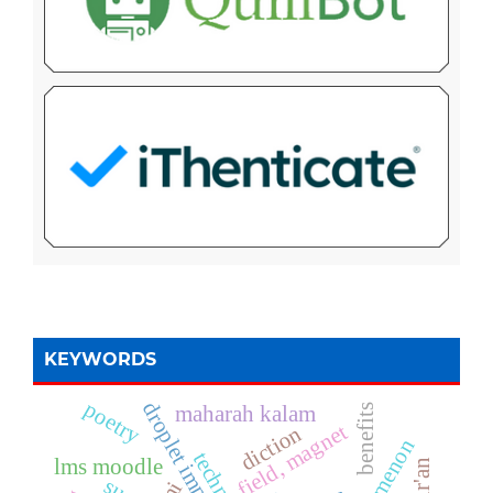
KEYWORDS
poetry
droplet impact
maharah kalam
benefits
field, magnet
diction
lms moodle