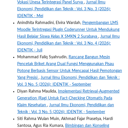
Vokasi Unesa Terintegrasi Panel Surya
,
Jurnal Ilmu
Ekonomi, Pendidikan dan Teknik : Vol. 3 No. 3 (2026):
IDENTIK - Mei
Anindhita Rahmadini, Elvira Wardah,
Pengembangan LMS
Moodle Terintregasi Plugin Coderunner Untuk Mendukung
Hasil Belajar Siswa Kelas X SMKN 2 Surabaya
,
Jurnal Ilmu
Ekonomi, Pendidikan dan Teknik : Vol. 3 No. 4 (2026):
IDENTIK - Juli
Mohammad Faliq Syahrudin,
Rancang Bangun Mesin
Pencetak Briket Arang Dual Fungsi Menggunakan Pisau
Potong Berbasis Sensor Untuk Mencapai Hasil Pemotongan
Yang Presisi
,
Jurnal Ilmu Ekonomi, Pendidikan dan Teknik :
Vol. 3 No. 5 (2026): IDENTIK - September
Diyan Rahma Maulida,
Implementasi Retrieval-Augmented
Generation (Rag) Untuk Fact-Checking Otomatis Pada
Klaim Kesehatan
,
Jurnal Ilmu Ekonomi, Pendidikan dan
Teknik : Vol. 3 No. 5 (2026): IDENTIK - September
Siti Rahma Wulan Muin, Akhmad Fajar Prasetya, Hardi
Santosa, Agus Ria Kumara,
Bimbingan dan Konseling