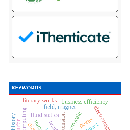
KEYWORDS
literary works
business efficiency
field, magnet
electromagnetic
cloud computing
microscale
fluid statics
poetry
fashion