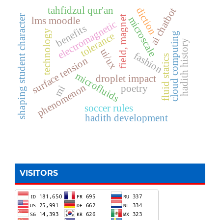
tahfidzul qur'an
diction
ai chatbot
shaping student character
field, magnet
microscale
lms moodle
electromagnetic
benefits
technology
tolerance
cloud computing
hadith history
ui/ux
fashion
fluid statics
surface tension
microfluids
droplet impact
phenomenon
poetry
mi
soccer rules
hadith development
VISITORS