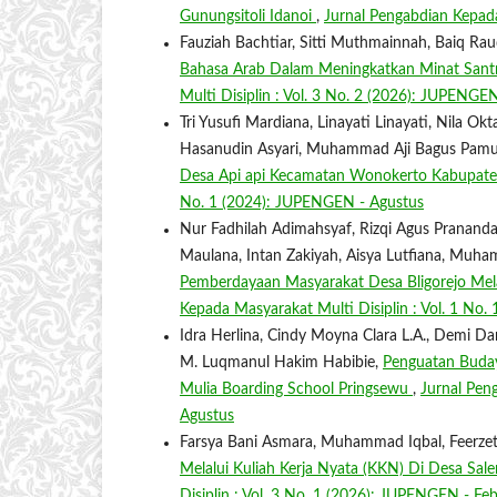
Gunungsitoli Idanoi
,
Jurnal Pengabdian Kepad
Fauziah Bachtiar, Sitti Muthmainnah, Baiq Raud
Bahasa Arab Dalam Meningkatkan Minat Santr
Multi Disiplin : Vol. 3 No. 2 (2026): JUPENGE
Tri Yusufi Mardiana, Linayati Linayati, Nila O
Hasanudin Asyari, Muhammad Aji Bagus Pam
Desa Api api Kecamatan Wonokerto Kabupat
No. 1 (2024): JUPENGEN - Agustus
Nur Fadhilah Adimahsyaf, Rizqi Agus Prananda, 
Maulana, Intan Zakiyah, Aisya Lutfiana, Muh
Pemberdayaan Masyarakat Desa Bligorejo Mel
Kepada Masyarakat Multi Disiplin : Vol. 1 No
Idra Herlina, Cindy Moyna Clara L.A., Demi D
M. Luqmanul Hakim Habibie,
Penguatan Buday
Mulia Boarding School Pringsewu
,
Jurnal Pen
Agustus
Farsya Bani Asmara, Muhammad Iqbal, Feerzet
Melalui Kuliah Kerja Nyata (KKN) Di Desa Sa
Disiplin : Vol. 3 No. 1 (2026): JUPENGEN - Feb