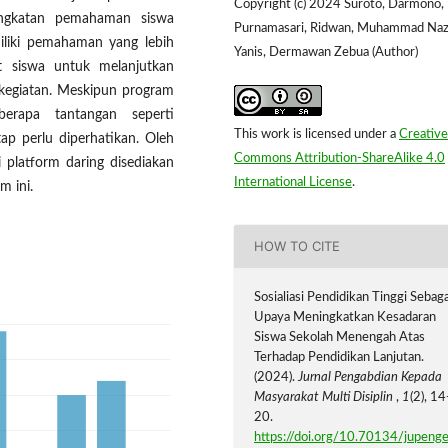
Copyright (c) 2024 Suroto, Darmono, 
ningkatan pemahaman siswa
Purnamasari, Ridwan, Muhammad Naz
iliki pemahaman yang lebih
Yanis, Dermawan Zebua (Author)
at siswa untuk melanjutkan
kegiatan. Meskipun program
berapa tantangan seperti
This work is licensed under a
Creative
tap perlu diperhatikan. Oleh
Commons Attribution-ShareAlike 4.0
 platform daring disediakan
International License
.
m ini.
HOW TO CITE
Sosialiasi Pendidikan Tinggi Sebaga
Upaya Meningkatkan Kesadaran
Siswa Sekolah Menengah Atas
Terhadap Pendidikan Lanjutan.
(2024).
Jurnal Pengabdian Kepada
Masyarakat Multi Disiplin
,
1
(2), 14
20.
https://doi.org/10.70134/jupeng