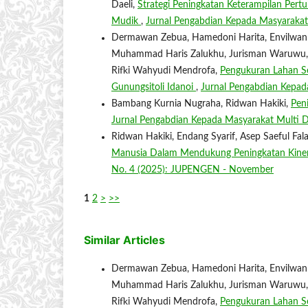
Daeli,
Strategi Peningkatan Keterampilan Pe
Mudik
,
Jurnal Pengabdian Kepada Masyarakat 
Dermawan Zebua, Hamedoni Harita, Envilwan Ber
Muhammad Haris Zalukhu, Jurisman Waruwu, J
Rifki Wahyudi Mendrofa,
Pengukuran Lahan S
Gunungsitoli Idanoi
,
Jurnal Pengabdian Kepad
Bambang Kurnia Nugraha, Ridwan Hakiki,
Pen
Jurnal Pengabdian Kepada Masyarakat Multi D
Ridwan Hakiki, Endang Syarif, Asep Saeful Fal
Manusia Dalam Mendukung Peningkatan Kiner
No. 4 (2025): JUPENGEN - November
1
2
>
>>
Similar Articles
Dermawan Zebua, Hamedoni Harita, Envilwan Ber
Muhammad Haris Zalukhu, Jurisman Waruwu, J
Rifki Wahyudi Mendrofa,
Pengukuran Lahan S