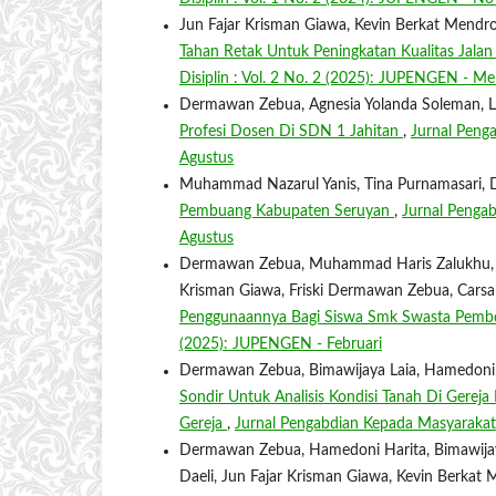
Jun Fajar Krisman Giawa, Kevin Berkat Mend
Tahan Retak Untuk Peningkatan Kualitas Jala
Disiplin : Vol. 2 No. 2 (2025): JUPENGEN - Me
Dermawan Zebua, Agnesia Yolanda Soleman, L
Profesi Dosen Di SDN 1 Jahitan
,
Jurnal Penga
Agustus
Muhammad Nazarul Yanis, Tina Purnamasari,
Pembuang Kabupaten Seruyan
,
Jurnal Pengab
Agustus
Dermawan Zebua, Muhammad Haris Zalukhu, Ikht
Krisman Giawa, Friski Dermawan Zebua, Carsa 
Penggunaannya Bagi Siswa Smk Swasta Pemb
(2025): JUPENGEN - Februari
Dermawan Zebua, Bimawijaya Laia, Hamedoni H
Sondir Untuk Analisis Kondisi Tanah Di Ger
Gereja
,
Jurnal Pengabdian Kepada Masyarakat 
Dermawan Zebua, Hamedoni Harita, Bimawijaya
Daeli, Jun Fajar Krisman Giawa, Kevin Berkat