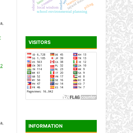
marketing
community
tajwid learning
seed
piling
local wisdom
school environmental planning
a,
r
VISITORS
 2
a,
INFORMATION