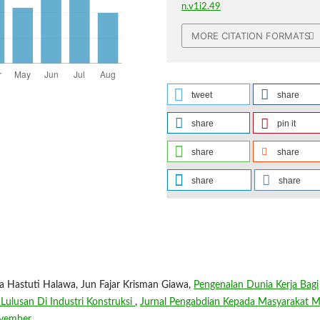
n.v1i2.49
MORE CITATION FORMATS
tweet
share
share
pin it
share
share
share
share
a Hastuti Halawa, Jun Fajar Krisman Giawa,
Pengenalan Dunia Kerja Bagi
Lulusan Di Industri Konstruksi
,
Jurnal Pengabdian Kepada Masyarakat M
ovember