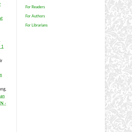
r
For Readers
For Authors
at
For Librarians
n
 1
ir
an
ung,
san
EN -