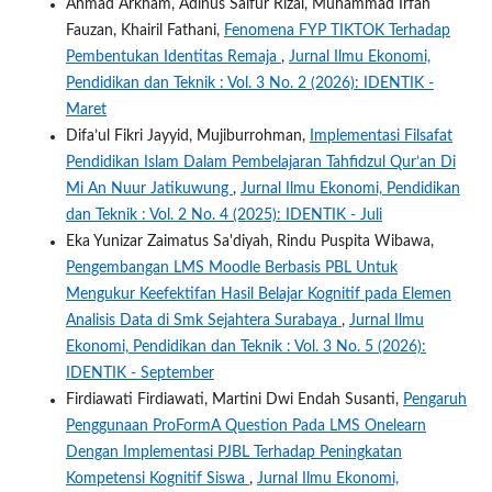
Ahmad Arkham, Adinus Saifur Rizal, Muhammad Irfan
Fauzan, Khairil Fathani,
Fenomena FYP TIKTOK Terhadap
Pembentukan Identitas Remaja
,
Jurnal Ilmu Ekonomi,
Pendidikan dan Teknik : Vol. 3 No. 2 (2026): IDENTIK -
Maret
Difa’ul Fikri Jayyid, Mujiburrohman,
Implementasi Filsafat
Pendidikan Islam Dalam Pembelajaran Tahfidzul Qur’an Di
Mi An Nuur Jatikuwung
,
Jurnal Ilmu Ekonomi, Pendidikan
dan Teknik : Vol. 2 No. 4 (2025): IDENTIK - Juli
Eka Yunizar Zaimatus Sa'diyah, Rindu Puspita Wibawa,
Pengembangan LMS Moodle Berbasis PBL Untuk
Mengukur Keefektifan Hasil Belajar Kognitif pada Elemen
Analisis Data di Smk Sejahtera Surabaya
,
Jurnal Ilmu
Ekonomi, Pendidikan dan Teknik : Vol. 3 No. 5 (2026):
IDENTIK - September
Firdiawati Firdiawati, Martini Dwi Endah Susanti,
Pengaruh
Penggunaan ProFormA Question Pada LMS Onelearn
Dengan Implementasi PJBL Terhadap Peningkatan
Kompetensi Kognitif Siswa
,
Jurnal Ilmu Ekonomi,