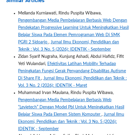
Similar Articles
Mellanda Kurniawati, Rindu Puspita Wibawa,
Pengembangan Media Pembelajaran Berbasis Web Dengan
Pendekatan Progressive Learning Untuk Meningkatkan Hasil
Belajar Siswa Pada Elemen Pemrograman Web Di SMK
PGRI 2 Sidoarjo
,
Jurnal Ilmu Ekonomi, Pendidikan dan
Teknik : Vol. 3 No. 5 (2026): IDENTIK - September
Zidan Syarif Nugraha, Kunjung Ashadi, Abdul Hafidz, Fifit
Yeti Wulandari,
Efektivitas Latihan Mobility Terhadap
Peningkatan Fungsi Gerak Penyandang Disabilitas Autisme
Di Share Fit
,
Jurnal Ilmu Ekonomi, Pendidikan dan Teknik :
Vol. 3 No. 2 (2026): IDENTIK - Maret
Muhammad Irvan Maulana, Rindu Puspita Wibawa,
Pengembangan Media Pembelajaran Berbasis Web
“Levietech” Dengan Model Pbl Untuk Meningkatkan Hasil
Belajar Siswa Pada Elemen Sistem Komputer
,
Jurnal Ilmu
Ekonomi, Pendidikan dan Teknik : Vol. 3 No. 5 (2026):
IDENTIK - September