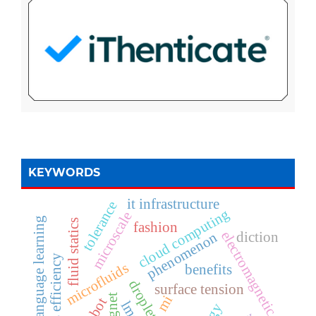
KEYWORDS
it infrastructure
tolerance
cloud computing
microscale
arabic language learning
fluid statics
fashion
electromagnetic
diction
phenomenon
business efficiency
microfluids
benefits
surface tension
mi