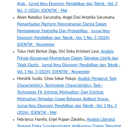
Arab
,
Jurnal Ilmu Ekonomi, Pendidikan dan Teknik : Vol. 3
No. 3 (2026): IDENTIK - Mei
Alven Natalius Sarumaha, Angel Dwi Artatika Sarumaha,
Pemanfaatan Platform Pemrograman Daring Dalam
Pembelajaran Statistika Dan Probabilitas
,
Jurnal Ilmu
Ekonomi, Pendidikan dan Teknik : Vol. 1 No. 3 (2024):
IDENTIK - November
Tulus Hati Berkat Zega, Sini Siska Kristiani Lase,
Analisis
Prinsip Konservasi Momentum Dalam Tabrakan Listrik dan
Tidak Elastis
,
Jurnal Ilmu Ekonomi, Pendidikan dan Teknik :
Vol. 1 No. 3 (2024): IDENTIK - November
Hendrik Susilo, Ghea Sekar Palupi,
Analisis Pengaruh Task
Characteristics, Technology Characteristics, Task–
Technology Fit, Intrinsic Motivation, Dan Extrinsic
Motivation Terhadap Usage Behavior Aplikasi Strava
,
Jurnal Ilmu Ekonomi, Pendidikan dan Teknik : Vol. 3 No. 3
(2026): IDENTIK - Mei
Febrianus Harefa, Enjel Pujaan Zalukhu,
Analisis Literatur
Tentang Fisika Suprakonduktor Aplikasinya Dalam Teknologi