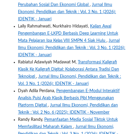
Perubahan Sosial Dan Ekonomi Global
,
Jurnal Ilmu
Ekonomi, Pendidikan dan Teknik : Vol. 3 No. 1 (2026):
IDENTIK - Januari
Laily Rahmahwati, Nurkhairo Hidayati,
Kajian Awal
Pengembangan E-LKPD Berbasis Deep Learning Untuk
Mata Pelajaran Ipa Kelas VIII SMPN 4 Siak Hulu
,
Jurnal
Ilmu Ekonomi, Pendidikan dan Teknik : Vol. 3 No. 1 (2026):
IDENTIK - Januari
Rabiatul Adawiyah Madawat M,
Transformasi Kaligrafi
Klasik Ke Kaligrafi Digital: Kolaborasi Antara Tradisi Dan
Teknologi
,
Jurnal Ilmu Ekonomi, Pendidikan dan Teknik :
Vol. 3 No. 1 (2026): IDENTIK - Januari
Dyah Adila Perdana,
Pengembangan E-Modul Interaktif
Analisis Puisi Arab Klasik Berbasis Pjbl Menggunakan
Platform Digital
,
Jurnal Ilmu Ekonomi, Pendidikan dan
Teknik : Vol. 2 No. 6 (2025): IDENTIK - November
Randy Randy,
Pemanfaatan Media Sosial Tiktok Untuk
Memfasilitasi Maharah Kalam
,
Jurnal Ilmu Ekonomi,
Pendidikan dan Teknik : Vol. 3 No. 1 (2026): IDENTIK -