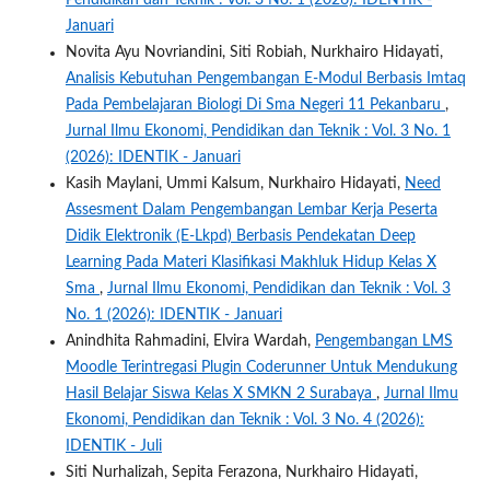
Januari
Novita Ayu Novriandini, Siti Robiah, Nurkhairo Hidayati,
Analisis Kebutuhan Pengembangan E-Modul Berbasis Imtaq
Pada Pembelajaran Biologi Di Sma Negeri 11 Pekanbaru
,
Jurnal Ilmu Ekonomi, Pendidikan dan Teknik : Vol. 3 No. 1
(2026): IDENTIK - Januari
Kasih Maylani, Ummi Kalsum, Nurkhairo Hidayati,
Need
Assesment Dalam Pengembangan Lembar Kerja Peserta
Didik Elektronik (E-Lkpd) Berbasis Pendekatan Deep
Learning Pada Materi Klasifikasi Makhluk Hidup Kelas X
Sma
,
Jurnal Ilmu Ekonomi, Pendidikan dan Teknik : Vol. 3
No. 1 (2026): IDENTIK - Januari
Anindhita Rahmadini, Elvira Wardah,
Pengembangan LMS
Moodle Terintregasi Plugin Coderunner Untuk Mendukung
Hasil Belajar Siswa Kelas X SMKN 2 Surabaya
,
Jurnal Ilmu
Ekonomi, Pendidikan dan Teknik : Vol. 3 No. 4 (2026):
IDENTIK - Juli
Siti Nurhalizah, Sepita Ferazona, Nurkhairo Hidayati,