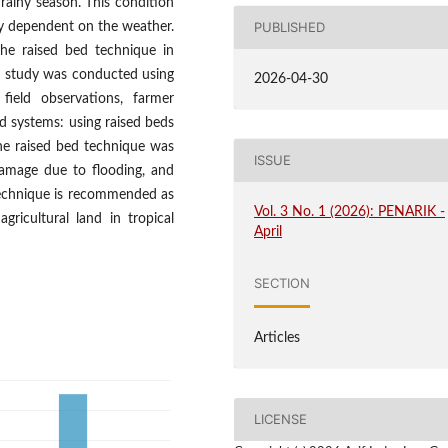
e rainy season. This condition
PUBLISHED
hly dependent on the weather.
the raised bed technique in
he study was conducted using
2026-04-30
field observations, farmer
d systems: using raised beds
he raised bed technique was
ISSUE
 damage due to flooding, and
s technique is recommended as
Vol. 3 No. 1 (2026): PENARIK -
gricultural land in tropical
April
SECTION
Articles
LICENSE