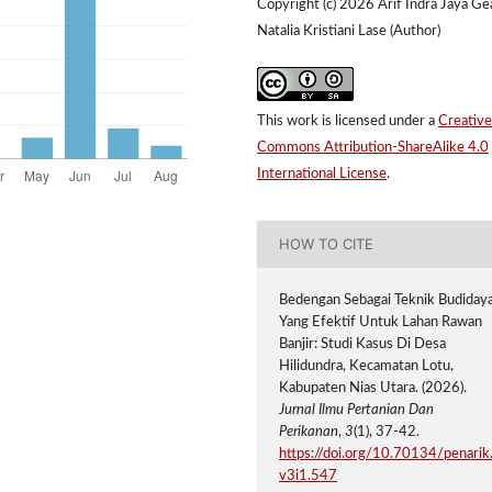
Copyright (c) 2026 Arif Indra Jaya Ge
Natalia Kristiani Lase (Author)
This work is licensed under a
Creative
Commons Attribution-ShareAlike 4.0
International License
.
HOW TO CITE
Bedengan Sebagai Teknik Budiday
Yang Efektif Untuk Lahan Rawan
Banjir: Studi Kasus Di Desa
Hilidundra, Kecamatan Lotu,
Kabupaten Nias Utara. (2026).
Jurnal Ilmu Pertanian Dan
Perikanan
,
3
(1), 37-42.
https://doi.org/10.70134/penarik
v3i1.547