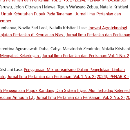
Ilmu Pertanian dan Perikanan: Vol. 1 No. 2 (2024): PENARIK - Desember
i Waruwu, Jefon Citrawan Halawa, Teguh Wa’asaro Zebua, Natalia Kristiani
mi Untuk Kebutuhan Pupuk Pada Tanaman
,
Jurnal Ilmu Pertanian dan
sember
aumbanua, Novita Sari Laoli, Natalia Kristiani Lase,
Inovasi Agroteknologi
njutan Pertanian di Kepulauan Nias
,
Jurnal Ilmu Pertanian dan Perikanan
orentina Agusmawati Duha, Cahya Masaindah Zendrato, Natalia Kristiani
Mengatasi Kekeringan
,
Jurnal Ilmu Pertanian dan Perikanan: Vol. 1 No. 2
ristiani Lase,
Penggunaan Mikroorganisme Dalam Pengelolaan Limbah
nah
,
Jurnal Ilmu Pertanian dan Perikanan: Vol. 1 No. 2 (2024): PENARIK -
h Penggunaan Pupuk Kandang Dan Sistem Irigasi Alur Terhadap Ketersed
psicum Annuum L.)
,
Jurnal Ilmu Pertanian dan Perikanan: Vol. 2 No. 2 (2