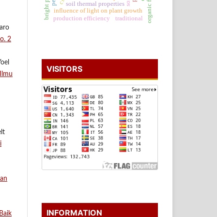
organic fertilizer
soil thermal properties
influence of light on plant growth
traditional
production efficiency
saro
o. 2
Yoel
VISITORS
 Ilmu
lt
i
dan
INFORMATION
Baik