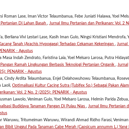
ersi Roman Lase, Iman Victor Telaumbanua, Febe Juniati Halawa, Yoel Mel
 Pertanian Di Lahan Basah
,
Jurnal Ilmu Pertanian dan Perikanan: Vol. 2 N
, Berliana Vivi Lestari Lase, Kasih Iman Gulo, Ningsi Kristiani Mendrofa, 
Kacang Tanah (Arachis Hypogaea) Terhadap Cekaman Kekeringan
,
Jurnal
 PENARIK - Agustus
Masa Indah Zendrato, Faristina Laia, Yoel Melsaro Larosa, Putra Hidayat
 Pangan Ramah Lingkungan Berbasis Teknologi Pertanian Organik
,
Jurnal
025): PENARIK - Agustus
a, Cindy Ardita Telaumbanua, Enjel Delahowuhowu Telaumbanua, Roseve
 Laoli,
Optimalisasi Kultur Cacing Sutra (Tubifex Sp.) Sebagai Pakan Alam
erikanan: Vol. 2 No. 2 (2025): PENARIK - Agustus
usman Lawolo, Veniman Gulo, Yoel Melsaro Larosa, Helmin Parida Zebua,
lisasi Budidaya Tanaman Pangan Di Pulau Nias
,
Jurnal Ilmu Pertanian 
stus
ar Waruwu, Tritumeiman Waruwu, Wirandi Ahmad Ridho Farasi, Veniman
han Bibit Unggul Pada Tanaman Cabe Merah (Capsicum annumm L.) Yang 