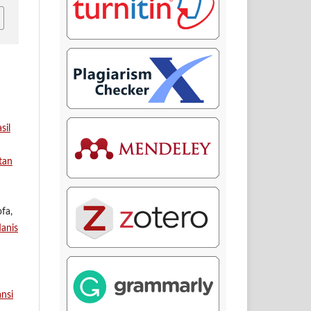
sil
tan
fa,
anis
nsi