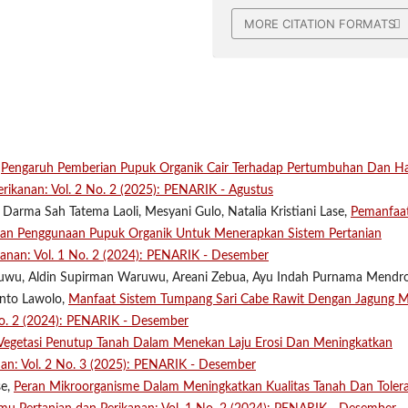
MORE CITATION FORMATS
,
Pengaruh Pemberian Pupuk Organik Cair Terhadap Pertumbuhan Dan Ha
erikanan: Vol. 2 No. 2 (2025): PENARIK - Agustus
 Darma Sah Tatema Laoli, Mesyani Gulo, Natalia Kristiani Lase,
Pemanfaa
Dan Penggunaan Pupuk Organik Untuk Menerapkan Sistem Pertanian
ikanan: Vol. 1 No. 2 (2024): PENARIK - Desember
Waruwu, Aldin Supirman Waruwu, Areani Zebua, Ayu Indah Purnama Mendro
anto Lawolo,
Manfaat Sistem Tumpang Sari Cabe Rawit Dengan Jagung M
 No. 2 (2024): PENARIK - Desember
Vegetasi Penutup Tanah Dalam Menekan Laju Erosi Dan Meningkatkan
nan: Vol. 2 No. 3 (2025): PENARIK - Desember
se,
Peran Mikroorganisme Dalam Meningkatkan Kualitas Tanah Dan Tolera