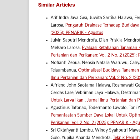
Similar Articles
Arif Indra Jaya Gea, Juwita Sartika Halawa, F
Larosa,
Pengaruh Drainase Terhadap Budidaya
(2025): PENARIK - Agustus
Julvin Saputri Mendrofa, Dian Priskila Mendrofa
Melsaro Larosa,
Evaluasi Ketahanan Tanaman 
Pertanian dan Perikanan: Vol. 2 No. 2 (2025):
Nofianti Zebua, Nensia Natalia Waruwu, Cahya 
Telaumbanua,
Optimalisasi Budidaya Tanaman
Ilmu Pertanian dan Perikanan: Vol. 2 No. 2 (2
Alfriend John Saotama Halawa, Rosmawati Ge
Cerdas Lase, Vebriman Jaya Halawa, Destriman
Untuk Larva Ikan
,
Jurnal Ilmu Pertanian dan P
Agustinus Tafonao, Todermanto Lawolo, Toni Y
Pemanfaatan Sumber Daya Lokal Untuk Optima
Perikanan: Vol. 2 No. 2 (2025): PENARIK - Agu
Sri Oktafiyanti Lombu, Windy Syahputri Maw
Gulo, Yupika Ananda Mendrofa,
Teknik Pemili