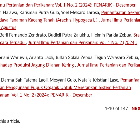
lmu Pertanian dan Perikanan: Vol. 1 No. 2 (2024): PENARIK - Desember
n Halawa, Karisman Putra Gulo, Yoel Melsaro Larosa,
Pemanfaatan Seka
aya Tanaman Kacang Tanah (Arachis Hypogaea L.)
,
Jurnal Ilmu Pertania
- Agustus
Beril Fernando Zendrato, Budieli Putra Zalukhu, Helmin Parida Zebua,
Sra
cara Terpadu
,
Jurnal Ilmu Pertanian dan Perikanan: Vol. 1 No. 2 (2024):
riani Waruwu, Arianto Laoli, Julfan Solala Zebua, Teguh Wa'asaro Zebua, 
erhadap Produksi Jagung Dilahan Kering
,
Jurnal Ilmu Pertanian dan Perika
 Darma Sah Tatema Laoli, Mesyani Gulo, Natalia Kristiani Lase,
Pemanfaa
Dan Penggunaan Pupuk Organik Untuk Menerapkan Sistem Pertanian
ikanan: Vol. 1 No. 2 (2024): PENARIK - Desember
1-10 of 147
NE
his article.