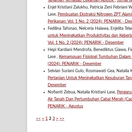
Tanaman Terhadap Cekaman Abiotik
,
Jurnal 
Enjel Kristiani Zalukhu, Patricia Zeni Febrian
Lase,
Pembuatan Ekstraksi Nitrogen ZPT Ala
Perikanan: Vol. 1 No. 2 (2024): PENARIK - De
Fedilina Tafonao, Nelceria Halawa, Enjelita Tel
untuk Meningkatkan Produktivitas dan Keberla
Vol. 1 No. 2 (2024): PENARIK - Desember
Hepi Kardiani Mendrofa, Benediktus Giawa, Fi
Lase ,
Kemampuan Fisiologi Tumbuhan Dalam 
(2024): PENARIK - Desember
Selvian Suriani Gulo, Rosmawati Gea, Natalia K
Pertanian Untuk Meningkatkan Kesuburan Ta
Desember
Nofianti Zebua, Natalia Kristiani Lase,
Pengaru
Air Tanah Dan Pertumbuhan Cabai Merah (Ca
PENARIK - Agustus
<<
<
1
2
3
>
>>