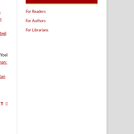
For Readers
m
n
For Authors
For Librarians
tegi
Yoel
nan:
tan
XT