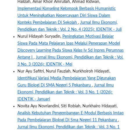
Halizah, Amar Khoir Amrullah, Ahmad Ridwan,
Implementasi Konseling Kelompok Berbasis Humanistic
Untuk Meningkatkan Kepercayaan Diri Siswa Dalam
Konteks Pembelajaran Di Sekolah
,
Jurnal Ilmu Ekonomi,
Pendidikan dan Teknik : Vol. 2 No. 4 (2025): IDENTIK - Juli
Nurul Hidayah Suryadin,
Peningkatan Motivasi Belajar
Siswa Pada Mata Pelajaran Ipas Melalui Penerapan Model
Discovery Learning Pada Siswa Kelas Iv Sd Inpres Perumnas
Antang I
,
Jurnal Ilmu Ekonomi, Pendidikan dan Teknik : Vol.
3 No. 3 (2026): IDENTIK - Mei
Nur Ayu Safitri, Nurul Fauziah, Nurkhoiroh Hidayati,
Identifikasi Variasi Media Pembelajaran Yang Digunakan
Guru Biologi Di SMA Negeri 5 Pekanbaru
,
Jurnal Ilmu
Ekonomi, Pendidikan dan Teknik : Vol. 3 No. 1 (2026):
IDENTIK - Januari
Novita Ayu Novriandini, Siti Robiah, Nurkhairo Hidayati,
Analisis Kebutuhan Pengembangan E-Modul Berbasis Imtaq
Pada Pembelajaran Biologi Di Sma Negeri 11 Pekanbaru
,
Jurnal Ilmu Ekonomi, Pendidikan dan Teknik : Vol. 3 No. 1