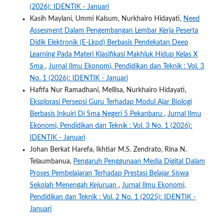
(2026): IDENTIK - Januari
Kasih Maylani, Ummi Kalsum, Nurkhairo Hidayati,
Need
Assesment Dalam Pengembangan Lembar Kerja Peserta
Didik Elektronik (E-Lkpd) Berbasis Pendekatan Deep
Learning Pada Materi Klasifikasi Makhluk Hidup Kelas X
Sma
,
Jurnal Ilmu Ekonomi, Pendidikan dan Teknik : Vol. 3
No. 1 (2026): IDENTIK - Januari
Hafifa Nur Ramadhani, Mellisa, Nurkhairo Hidayati,
Eksplorasi Persepsi Guru Terhadap Modul Ajar Biologi
Berbasis Inkuiri Di Sma Negeri 5 Pekanbaru
,
Jurnal Ilmu
Ekonomi, Pendidikan dan Teknik : Vol. 3 No. 1 (2026):
IDENTIK - Januari
Johan Berkat Harefa, Ikhtiar M.S. Zendrato, Rina N.
Telaumbanua,
Pengaruh Penggunaan Media Digital Dalam
Proses Pembelajaran Terhadap Prestasi Belajar Siswa
Sekolah Menengah Kejuruan
,
Jurnal Ilmu Ekonomi,
Pendidikan dan Teknik : Vol. 2 No. 1 (2025): IDENTIK -
Januari