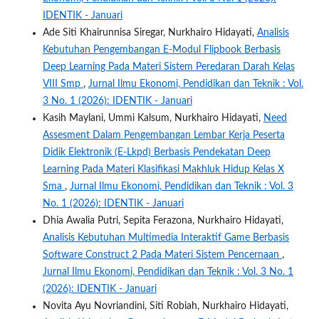
IDENTIK - Januari
Ade Siti Khairunnisa Siregar, Nurkhairo Hidayati,
Analisis
Kebutuhan Pengembangan E-Modul Flipbook Berbasis
Deep Learning Pada Materi Sistem Peredaran Darah Kelas
VIII Smp
,
Jurnal Ilmu Ekonomi, Pendidikan dan Teknik : Vol.
3 No. 1 (2026): IDENTIK - Januari
Kasih Maylani, Ummi Kalsum, Nurkhairo Hidayati,
Need
Assesment Dalam Pengembangan Lembar Kerja Peserta
Didik Elektronik (E-Lkpd) Berbasis Pendekatan Deep
Learning Pada Materi Klasifikasi Makhluk Hidup Kelas X
Sma
,
Jurnal Ilmu Ekonomi, Pendidikan dan Teknik : Vol. 3
No. 1 (2026): IDENTIK - Januari
Dhia Awalia Putri, Sepita Ferazona, Nurkhairo Hidayati,
Analisis Kebutuhan Multimedia Interaktif Game Berbasis
Software Construct 2 Pada Materi Sistem Pencernaan
,
Jurnal Ilmu Ekonomi, Pendidikan dan Teknik : Vol. 3 No. 1
(2026): IDENTIK - Januari
Novita Ayu Novriandini, Siti Robiah, Nurkhairo Hidayati,