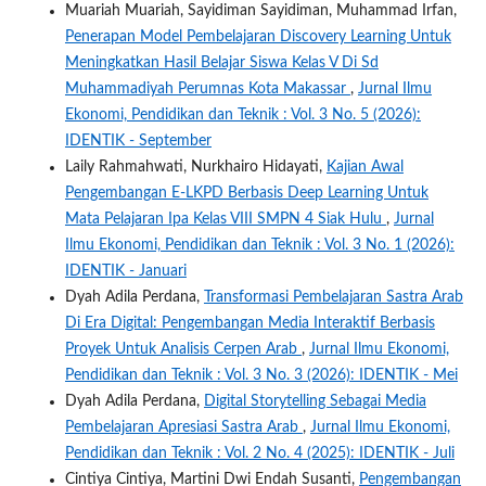
Muariah Muariah, Sayidiman Sayidiman, Muhammad Irfan,
Penerapan Model Pembelajaran Discovery Learning Untuk
Meningkatkan Hasil Belajar Siswa Kelas V Di Sd
Muhammadiyah Perumnas Kota Makassar
,
Jurnal Ilmu
Ekonomi, Pendidikan dan Teknik : Vol. 3 No. 5 (2026):
IDENTIK - September
Laily Rahmahwati, Nurkhairo Hidayati,
Kajian Awal
Pengembangan E-LKPD Berbasis Deep Learning Untuk
Mata Pelajaran Ipa Kelas VIII SMPN 4 Siak Hulu
,
Jurnal
Ilmu Ekonomi, Pendidikan dan Teknik : Vol. 3 No. 1 (2026):
IDENTIK - Januari
Dyah Adila Perdana,
Transformasi Pembelajaran Sastra Arab
Di Era Digital: Pengembangan Media Interaktif Berbasis
Proyek Untuk Analisis Cerpen Arab
,
Jurnal Ilmu Ekonomi,
Pendidikan dan Teknik : Vol. 3 No. 3 (2026): IDENTIK - Mei
Dyah Adila Perdana,
Digital Storytelling Sebagai Media
Pembelajaran Apresiasi Sastra Arab
,
Jurnal Ilmu Ekonomi,
Pendidikan dan Teknik : Vol. 2 No. 4 (2025): IDENTIK - Juli
Cintiya Cintiya, Martini Dwi Endah Susanti,
Pengembangan