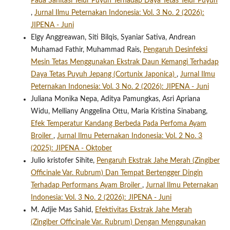
Pada Sanitasi Telur Puyuh Terhadap Daya Tetas Telur Puyuh
,
Jurnal Ilmu Peternakan Indonesia: Vol. 3 No. 2 (2026):
JIPENA - Juni
Elgy Anggreawan, Siti Bilqis, Syaniar Sativa, Andrean
Muhamad Fathir, Muhammad Rais,
Pengaruh Desinfeksi
Mesin Tetas Menggunakan Ekstrak Daun Kemangi Terhadap
Daya Tetas Puyuh Jepang (Cortunix Japonica)
,
Jurnal Ilmu
Peternakan Indonesia: Vol. 3 No. 2 (2026): JIPENA - Juni
Juliana Monika Nepa, Aditya Pamungkas, Asri Apriana
Widu, Melliany Anggelina Ottu, Maria Kristina Sinabang,
Efek Temperatur Kandang Berbeda Pada Perfoma Ayam
Broiler
,
Jurnal Ilmu Peternakan Indonesia: Vol. 2 No. 3
(2025): JIPENA - Oktober
Julio kristofer Sihite,
Pengaruh Ekstrak Jahe Merah (Zingiber
Officinale Var. Rubrum) Dan Tempat Bertengger Dingin
Terhadap Performans Ayam Broiler
,
Jurnal Ilmu Peternakan
Indonesia: Vol. 3 No. 2 (2026): JIPENA - Juni
M. Adjie Mas Sahid,
Efektivitas Ekstrak Jahe Merah
(Zingiber Officinale Var. Rubrum) Dengan Menggunakan