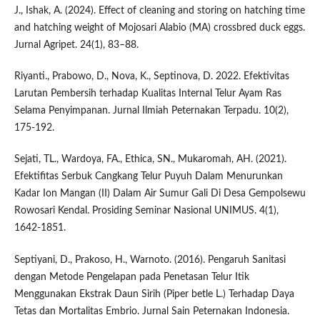
J., Ishak, A. (2024). Effect of cleaning and storing on hatching time
and hatching weight of Mojosari Alabio (MA) crossbred duck eggs.
Jurnal Agripet. 24(1), 83–88.
Riyanti., Prabowo, D., Nova, K., Septinova, D. 2022. Efektivitas
Larutan Pembersih terhadap Kualitas Internal Telur Ayam Ras
Selama Penyimpanan. Jurnal Ilmiah Peternakan Terpadu. 10(2),
175-192.
Sejati, TL., Wardoya, FA., Ethica, SN., Mukaromah, AH. (2021).
Efektifitas Serbuk Cangkang Telur Puyuh Dalam Menurunkan
Kadar Ion Mangan (II) Dalam Air Sumur Gali Di Desa Gempolsewu
Rowosari Kendal. Prosiding Seminar Nasional UNIMUS. 4(1),
1642-1851.
Septiyani, D., Prakoso, H., Warnoto. (2016). Pengaruh Sanitasi
dengan Metode Pengelapan pada Penetasan Telur Itik
Menggunakan Ekstrak Daun Sirih (Piper betle L.) Terhadap Daya
Tetas dan Mortalitas Embrio. Jurnal Sain Peternakan Indonesia.