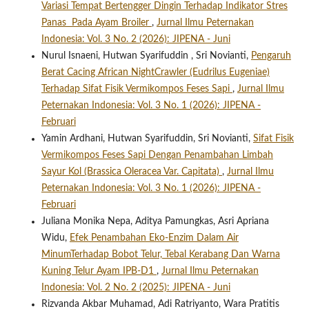
Variasi Tempat Bertengger Dingin Terhadap Indikator Stres
Panas Pada Ayam Broiler
,
Jurnal Ilmu Peternakan
Indonesia: Vol. 3 No. 2 (2026): JIPENA - Juni
Nurul Isnaeni, Hutwan Syarifuddin , Sri Novianti,
Pengaruh
Berat Cacing African NightCrawler (Eudrilus Eugeniae)
Terhadap Sifat Fisik Vermikompos Feses Sapi
,
Jurnal Ilmu
Peternakan Indonesia: Vol. 3 No. 1 (2026): JIPENA -
Februari
Yamin Ardhani, Hutwan Syarifuddin, Sri Novianti,
Sifat Fisik
Vermikompos Feses Sapi Dengan Penambahan Limbah
Sayur Kol (Brassica Oleracea Var. Capitata)
,
Jurnal Ilmu
Peternakan Indonesia: Vol. 3 No. 1 (2026): JIPENA -
Februari
Juliana Monika Nepa, Aditya Pamungkas, Asri Apriana
Widu,
Efek Penambahan Eko-Enzim Dalam Air
MinumTerhadap Bobot Telur, Tebal Kerabang Dan Warna
Kuning Telur Ayam IPB-D1
,
Jurnal Ilmu Peternakan
Indonesia: Vol. 2 No. 2 (2025): JIPENA - Juni
Rizvanda Akbar Muhamad, Adi Ratriyanto, Wara Pratitis