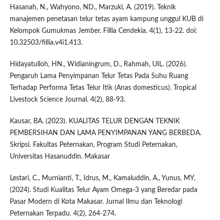
Hasanah, N., Wahyono, ND., Marzuki, A. (2019). Teknik
manajemen penetasan telur tetas ayam kampung unggul KUB di
Kelompok Gumukmas Jember. Fillia Cendekia. 4(1), 13-22. doi:
10.32503/fillia.v4i1.413.
Hidayatulloh, HN., Widianingrum, D., Rahmah, UIL. (2026).
Pengaruh Lama Penyimpanan Telur Tetas Pada Suhu Ruang
Terhadap Performa Tetas Telur Itik (Anas domesticus). Tropical
Livestock Science Journal. 4(2), 88-93.
Kausar, BA. (2023). KUALITAS TELUR DENGAN TEKNIK
PEMBERSIHAN DAN LAMA PENYIMPANAN YANG BERBEDA.
Skripsi. Fakultas Peternakan, Program Studi Peternakan,
Universitas Hasanuddin. Makasar
Lestari, C., Murnianti, T., Idrus, M., Kamaluddin, A., Yunus, MY.
(2024). Studi Kualitas Telur Ayam Omega-3 yang Beredar pada
Pasar Modern di Kota Makasar. Jurnal Ilmu dan Teknologi
Peternakan Terpadu. 4(2), 264-274.