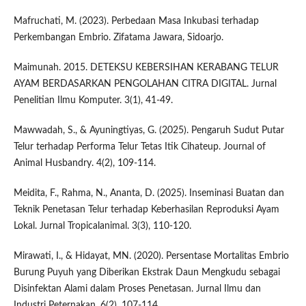
Mafruchati, M. (2023). Perbedaan Masa Inkubasi terhadap
Perkembangan Embrio. Zifatama Jawara, Sidoarjo.
Maimunah. 2015. DETEKSU KEBERSIHAN KERABANG TELUR
AYAM BERDASARKAN PENGOLAHAN CITRA DIGITAL. Jurnal
Penelitian Ilmu Komputer. 3(1), 41-49.
Mawwadah, S., & Ayuningtiyas, G. (2025). Pengaruh Sudut Putar
Telur terhadap Performa Telur Tetas Itik Cihateup. Journal of
Animal Husbandry. 4(2), 109-114.
Meidita, F., Rahma, N., Ananta, D. (2025). Inseminasi Buatan dan
Teknik Penetasan Telur terhadap Keberhasilan Reproduksi Ayam
Lokal. Jurnal Tropicalanimal. 3(3), 110-120.
Mirawati, I., & Hidayat, MN. (2020). Persentase Mortalitas Embrio
Burung Puyuh yang Diberikan Ekstrak Daun Mengkudu sebagai
Disinfektan Alami dalam Proses Penetasan. Jurnal Ilmu dan
Industri Peternakan. 6(2), 107-114.