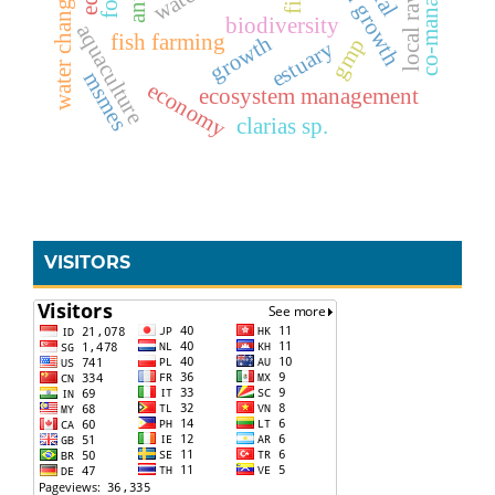
co-management
fish growth
water change
biodiversity
aquaculture
fish farming
growth
gmp
estuary
msmes
economy
ecosystem management
clarias sp.
VISITORS