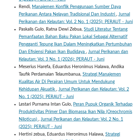
Rendi,
Manajemen Konflik Penggunaan Sumber Daya
Perikanan Antara Nelayan Tradisional Dan Industri
,
Jurnal
Perikanan dan Kelautan: Vol. 2 No. 1 (2025): PERAUT - Juni
Paskalis Gulo, Ratna Dewi Zebua,
Studi Literatur Tentang
Pemanfaatan Bahan Baku Pakan Lokal Sebagai Alternatif
Pengganti Tepung Ikan Dalam Meningkatkan Pertumbuhan
Dan Efisiensi Pakan Ikan Budidaya
,
Jurnal Perikanan dan
Kelautan: Vol. 3 No. 1 (2026): PERAUT - Juni
Meserius Harefa, Eduardus Heronimus Halawa, Andika
Taufik Perdamaian Telaumbanua,
Strategi Manajemen
Kualitas Air Di Perairan Umum Untuk Mendukung
Kehidupan Akuatik
,
Jurnal Perikanan dan Kelautan: Vol. 2
No. 1 (2025): PERAUT - Juni
Lestari Purnama Intan Gulo,
Peran Pupuk Organik Terhadap
Produktivitas Primer Dan Biomassa Ikan Nila (Oreochromis
Niloticus)
,
Jurnal Perikanan dan Kelautan: Vol. 2 No. 1
(2025): PERAUT - Juni
Hertini zebua, Eduardus Heronimus Halawa,
Strategi