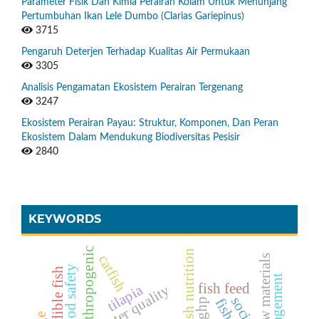
Parameter Fisik Dan Kimia Perairan Kolam Untuk Menunjang
Pertumbuhan Ikan Lele Dumbo (Clarias Gariepinus)
3715
Pengaruh Deterjen Terhadap Kualitas Air Permukaan
3305
Analisis Pengamatan Ekosistem Perairan Tergenang
3247
Ekosistem Perairan Payau: Struktur, Komponen, Dan Peran
Ekosistem Dalam Mendukung Biodiversitas Pesisir
2840
KEYWORDS
anthropogenic
fish nutrition
catfish
local raw materials
food safety
edible fish
fish feed
tilapia
water quality
social
ghp