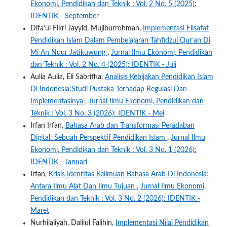
Ekonomi, Pendidikan dan Teknik : Vol. 2 No. 5 (2025):
IDENTIK - September
Difa’ul Fikri Jayyid, Mujiburrohman,
Implementasi Filsafat
Pendidikan Islam Dalam Pembelajaran Tahfidzul Qur’an Di
Mi An Nuur Jatikuwung
,
Jurnal Ilmu Ekonomi, Pendidikan
dan Teknik : Vol. 2 No. 4 (2025): IDENTIK - Juli
Aulia Aulia, Eli Sabrifha,
Analisis Kebijakan Pendidikan Islam
Di Indonesia:Studi Pustaka Terhadap Regulasi Dan
Implementasinya
,
Jurnal Ilmu Ekonomi, Pendidikan dan
Teknik : Vol. 3 No. 3 (2026): IDENTIK - Mei
Irfan Irfan,
Bahasa Arab dan Transformasi Peradaban
Digital: Sebuah Perspektif Pendidikan Islam
,
Jurnal Ilmu
Ekonomi, Pendidikan dan Teknik : Vol. 3 No. 1 (2026):
IDENTIK - Januari
Irfan,
Krisis Identitas Keilmuan Bahasa Arab Di Indonesia:
Antara Ilmu Alat Dan Ilmu Tujuan
,
Jurnal Ilmu Ekonomi,
Pendidikan dan Teknik : Vol. 3 No. 2 (2026): IDENTIK -
Maret
Nurhilaliyah, Dalilul Falihin,
Implementasi Nilai Pendidikan