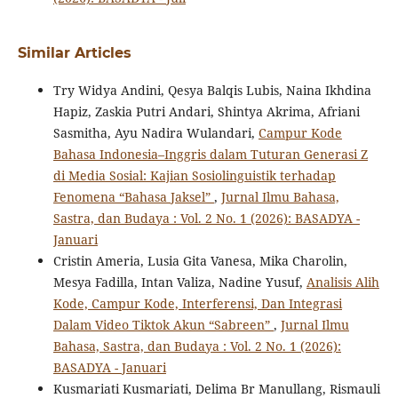
Similar Articles
Try Widya Andini, Qesya Balqis Lubis, Naina Ikhdina
Hapiz, Zaskia Putri Andari, Shintya Akrima, Afriani
Sasmitha, Ayu Nadira Wulandari,
Campur Kode
Bahasa Indonesia–Inggris dalam Tuturan Generasi Z
di Media Sosial: Kajian Sosiolinguistik terhadap
Fenomena “Bahasa Jaksel”
,
Jurnal Ilmu Bahasa,
Sastra, dan Budaya : Vol. 2 No. 1 (2026): BASADYA -
Januari
Cristin Ameria, Lusia Gita Vanesa, Mika Charolin,
Mesya Fadilla, Intan Valiza, Nadine Yusuf,
Analisis Alih
Kode, Campur Kode, Interferensi, Dan Integrasi
Dalam Video Tiktok Akun “Sabreen”
,
Jurnal Ilmu
Bahasa, Sastra, dan Budaya : Vol. 2 No. 1 (2026):
BASADYA - Januari
Kusmariati Kusmariati, Delima Br Manullang, Rismauli