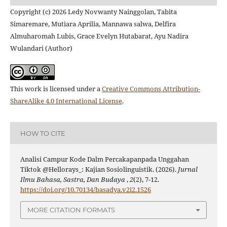
Copyright (c) 2026 Ledy Novwanty Nainggolan, Tabita
Simaremare, Mutiara Aprilia, Mannawa salwa, Delfira
Almuharomah Lubis, Grace Evelyn Hutabarat, Ayu Nadira
Wulandari (Author)
This work is licensed under a
Creative Commons Attribution-
ShareAlike 4.0 International License
.
HOW TO CITE
Analisi Campur Kode Dalm Percakapanpada Unggahan
Tiktok @Hellorays_: Kajian Sosiolinguistik. (2026).
Jurnal
Ilmu Bahasa, Sastra, Dan Budaya
,
2
(2), 7-12.
https://doi.org/10.70134/basadya.v2i2.1526
MORE CITATION FORMATS