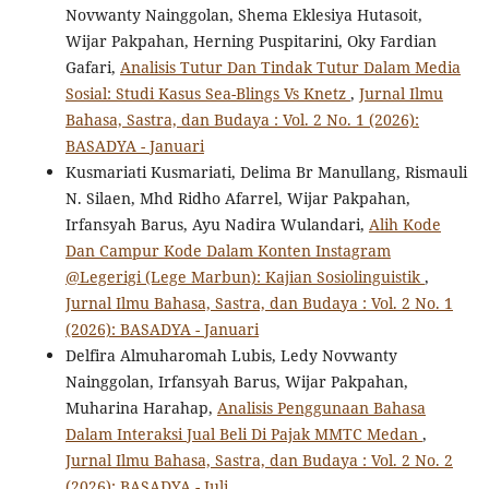
Novwanty Nainggolan, Shema Eklesiya Hutasoit,
Wijar Pakpahan, Herning Puspitarini, Oky Fardian
Gafari,
Analisis Tutur Dan Tindak Tutur Dalam Media
Sosial: Studi Kasus Sea-Blings Vs Knetz
,
Jurnal Ilmu
Bahasa, Sastra, dan Budaya : Vol. 2 No. 1 (2026):
BASADYA - Januari
Kusmariati Kusmariati, Delima Br Manullang, Rismauli
N. Silaen, Mhd Ridho Afarrel, Wijar Pakpahan,
Irfansyah Barus, Ayu Nadira Wulandari,
Alih Kode
Dan Campur Kode Dalam Konten Instagram
@Legerigi (Lege Marbun): Kajian Sosiolinguistik
,
Jurnal Ilmu Bahasa, Sastra, dan Budaya : Vol. 2 No. 1
(2026): BASADYA - Januari
Delfira Almuharomah Lubis, Ledy Novwanty
Nainggolan, Irfansyah Barus, Wijar Pakpahan,
Muharina Harahap,
Analisis Penggunaan Bahasa
Dalam Interaksi Jual Beli Di Pajak MMTC Medan
,
Jurnal Ilmu Bahasa, Sastra, dan Budaya : Vol. 2 No. 2
(2026): BASADYA - Juli