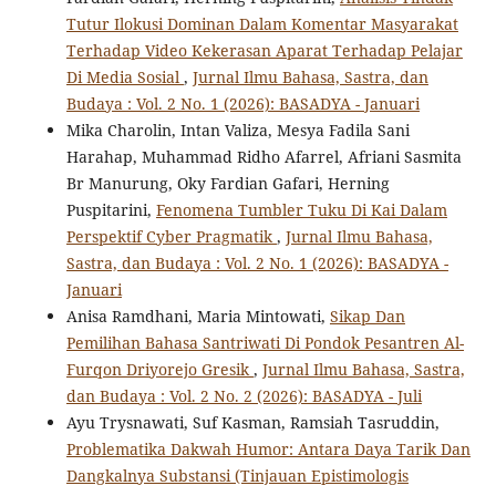
Tutur Ilokusi Dominan Dalam Komentar Masyarakat
Terhadap Video Kekerasan Aparat Terhadap Pelajar
Di Media Sosial
,
Jurnal Ilmu Bahasa, Sastra, dan
Budaya : Vol. 2 No. 1 (2026): BASADYA - Januari
Mika Charolin, Intan Valiza, Mesya Fadila Sani
Harahap, Muhammad Ridho Afarrel, Afriani Sasmita
Br Manurung, Oky Fardian Gafari, Herning
Puspitarini,
Fenomena Tumbler Tuku Di Kai Dalam
Perspektif Cyber Pragmatik
,
Jurnal Ilmu Bahasa,
Sastra, dan Budaya : Vol. 2 No. 1 (2026): BASADYA -
Januari
Anisa Ramdhani, Maria Mintowati,
Sikap Dan
Pemilihan Bahasa Santriwati Di Pondok Pesantren Al-
Furqon Driyorejo Gresik
,
Jurnal Ilmu Bahasa, Sastra,
dan Budaya : Vol. 2 No. 2 (2026): BASADYA - Juli
Ayu Trysnawati, Suf Kasman, Ramsiah Tasruddin,
Problematika Dakwah Humor: Antara Daya Tarik Dan
Dangkalnya Substansi (Tinjauan Epistimologis