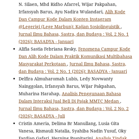
N. Silaen, Mhd Ridho Afarrel, Wijar Pakpahan,
Irfansyah Barus, Ayu Nadira Wulandari,
Alih Kode
Dan Campur Kode Dalam Konten Instagram
@Legerigi (Lege Marbun): Kajian Sosiolinguistik
,
Jurnal Ilmu Bahasa, Sastra, dan Budaya : Vol. 2 No. 1
(2026): BASADYA - Januari
Alifia Sastia Febriana Resky,
Fenomena Campur Kode
Dan Alih Kode Dalam Praktik Komunikasi Multibahasa
Masyarakat Perkotaan
,
Jurnal Ilmu Bahasa, Sastra,
dan Budaya : Vol. 2 No. 1 (2026): BASADYA - Januari
Delfira Almuharomah Lubis, Ledy Novwanty
Nainggolan, Irfansyah Barus, Wijar Pakpahan,
Muharina Harahap,
Analisis Penggunaan Bahasa
Dalam Interaksi Jual Beli Di Pajak MMTC Medan
,
Jurnal Ilmu Bahasa, Sastra, dan Budaya : Vol. 2 No. 2
(2026): BASADYA - Juli
Cristin Ameria, Delima Br Manullang, Lusia Gita
Vanesa, Rismauli Natalia, Syahiba Nadin Yusuf, Oky
Fardian Gafari, Herning Puspitarini,
Analisis Tindak