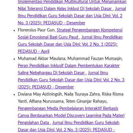
Implementasi Pendidikan Multikultural Untuk Menanamkan
Nilai Toleransi Dalam Kelas Inklusi Di Sekolah Dasar
,
Jurnal
Ilmu Pendidikan Guru Sekolah Dasar dan Usia Dini: Vol. 2
No. 3 (2025): PEDASUD - Desember
Florensius Paur Gun,
Strategi Pengembangan Kompetensi
Sosial-Emosional Bagi Guru Paud
,
Jurnal Ilmu Pendidikan
Guru Sekolah Dasar dan Usia Dini: Vol. 2 No. 1 (2025):
PEDASUD - April
Muhamad Akbar Maulana, Muhammad Fauzan Muttaqin,
Peran Pendidikan Inklusif Dalam Pembentukan Karakter
Saling Nebghargau Di Sekolah Dasar
,
Jurnal Ilmu
Pendidikan Guru Sekolah Dasar dan Usia Dini: Vol. 2 No. 3
(2025): PEDASUD - Desember
Dwiana May Astiningsih, Naila Tsuraya Zahra, Riska Risma
Yanti, Alfiana Nurussama, Teten Ginanjar Rahayu,
Pengembangan Media Pembelajaran Interaktif Berbasis
Canva Berdasarkan Model Discovery Learning Pada Materi
Pengolahan Data
,
Jurnal Ilmu Pendidikan Guru Sekolah
Dasar dan Usia Dini: Vol. 2 No. 3 (2025): PEDASUD -