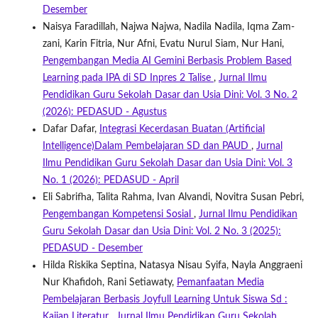
Desember
Naisya Faradillah, Najwa Najwa, Nadila Nadila, Iqma Zam-
zani, Karin Fitria, Nur Afni, Evatu Nurul Siam, Nur Hani,
Pengembangan Media AI Gemini Berbasis Problem Based
Learning pada IPA di SD Inpres 2 Talise
,
Jurnal Ilmu
Pendidikan Guru Sekolah Dasar dan Usia Dini: Vol. 3 No. 2
(2026): PEDASUD - Agustus
Dafar Dafar,
Integrasi Kecerdasan Buatan (Artificial
Intelligence)Dalam Pembelajaran SD dan PAUD
,
Jurnal
Ilmu Pendidikan Guru Sekolah Dasar dan Usia Dini: Vol. 3
No. 1 (2026): PEDASUD - April
Eli Sabrifha, Talita Rahma, Ivan Alvandi, Novitra Susan Pebri,
Pengembangan Kompetensi Sosial
,
Jurnal Ilmu Pendidikan
Guru Sekolah Dasar dan Usia Dini: Vol. 2 No. 3 (2025):
PEDASUD - Desember
Hilda Riskika Septina, Natasya Nisau Syifa, Nayla Anggraeni
Nur Khafidoh, Rani Setiawaty,
Pemanfaatan Media
Pembelajaran Berbasis Joyfull Learning Untuk Siswa Sd :
Kajian Literatur
,
Jurnal Ilmu Pendidikan Guru Sekolah