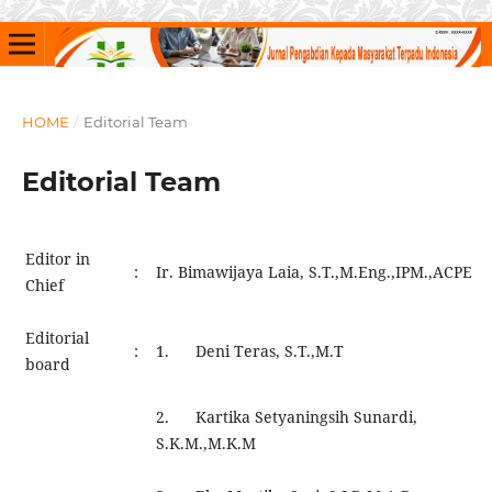
HOME
/
Editorial Team
Editorial Team
Editor in
:
Ir. Bimawijaya Laia, S.T.,M.Eng.,IPM.,ACPE
Chief
Editorial
:
1. Deni Teras, S.T.,M.T
board
2. Kartika Setyaningsih Sunardi,
S.K.M.,M.K.M