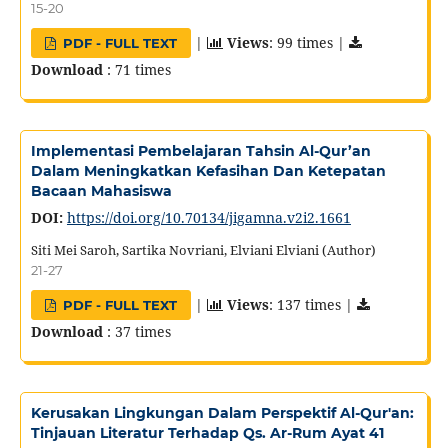
15-20
|
Views
: 99 times |
PDF - FULL TEXT
Download
: 71 times
Implementasi Pembelajaran Tahsin Al-Qur’an
Dalam Meningkatkan Kefasihan Dan Ketepatan
Bacaan Mahasiswa
DOI:
https://doi.org/10.70134/jigamna.v2i2.1661
Siti Mei Saroh, Sartika Novriani, Elviani Elviani (Author)
21-27
|
Views
: 137 times |
PDF - FULL TEXT
Download
: 37 times
Kerusakan Lingkungan Dalam Perspektif Al-Qur'an:
Tinjauan Literatur Terhadap Qs. Ar-Rum Ayat 41