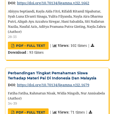
DOI:
https://doi.org/10.70134/jigamna.v2i2.1662
Abiyyu Septiandi, Kayla Aida Fitri, Rifaldi Ritamil Sipahutar,
Syah Luna Elvanti Sinaga, Yulita Filyanda, Nayla Aira Dharma
Putri, Aliqah Ayu Azzahra Siregar, Hani Salsabila, Siti Nailatun
Nazila, Naufal Azis, Aditya Pramana Putra Ginting, Nayla Zahra
(Author)
28-33
|
Views
: 102 times |
PDF - FULL TEXT
Download
: 93 times
Perbandingan Tingkat Pemahaman Siswa
Terhadap Materi Pai Di Indonesia Dan Malaysia
DOI:
https://doi.org/10.70134/jigamna.v2i2.1679
Fatiha Fatiha, Rahmatun Nisak, Widia Ningsih, Nur Annisabela
(Author)
34-39
|
Views
: 71 times |
PDF - FULL TEXT