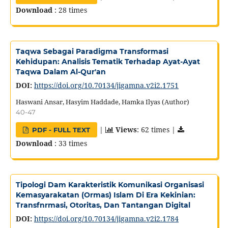
Download
: 28 times
Taqwa Sebagai Paradigma Transformasi
Kehidupan: Analisis Tematik Terhadap Ayat-Ayat
Taqwa Dalam Al-Qur'an
DOI:
https://doi.org/10.70134/jigamna.v2i2.1751
Haswani Ansar, Hasyim Haddade, Hamka Ilyas (Author)
40-47
|
Views
: 62 times |
PDF - FULL TEXT
Download
: 33 times
Tipologi Dam Karakteristik Komunikasi Organisasi
Kemasyarakatan (Ormas) Islam Di Era Kekinian:
Transfnrmasi, Otoritas, Dan Tantangan Digital
DOI:
https://doi.org/10.70134/jigamna.v2i2.1784