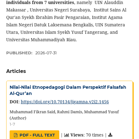
individuals from 7 universities
, namely UIN Alauddin
Makassar , Universitas Negeri Surabaya, Institut Sains Al
Qur'an Syekh Ibrahim Pasir Pengaraian, Institut Agama
Islam Negeri Datuk Laksemana Bengkalis, UIN Sumatera
Utara, Universitas Islam Syekh Yusuf Tangerang, and
Universitas Muhammadiyah Riau.
PUBLISHED:
2026-07-31
Articles
Nilai-Nilai Etnopedagogi Dalam Perspektif Falsafah
Al-Qur’an
DOI:
https://doi.org/10.70134/jigamna.v2i2.1456
Muhammad Fikran Said, Rahmi Damis, Muhammad Yusuf
(Author)
1-7
|
Views
: 70 times |
PDF - FULL TEXT