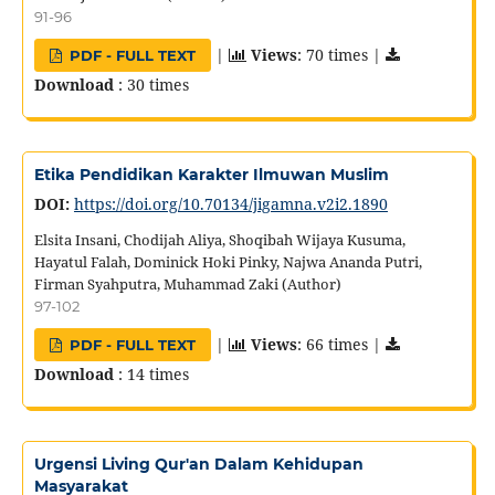
91-96
|
Views
: 70 times |
PDF - FULL TEXT
Download
: 30 times
Etika Pendidikan Karakter Ilmuwan Muslim
DOI:
https://doi.org/10.70134/jigamna.v2i2.1890
Elsita Insani, Chodijah Aliya, Shoqibah Wijaya Kusuma,
Hayatul Falah, Dominick Hoki Pinky, Najwa Ananda Putri,
Firman Syahputra, Muhammad Zaki (Author)
97-102
|
Views
: 66 times |
PDF - FULL TEXT
Download
: 14 times
Urgensi Living Qur'an Dalam Kehidupan
Masyarakat