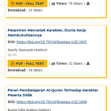
|
Views
: 78 times |
PDF - FULL TEXT
Download
: 21 times
Pesantren Mencetak Karakter, Dunia Kerja
Membutuhkannya
DOI:
https://doi.org/10.70134/jigamna.v2i2.1835
Dearly Alamsyah (Author)
85-90
|
Views
: 52 times |
PDF - FULL TEXT
Download
: 18 times
Peran Pembelajaran Al-Quran Terhadap Karakter
Peserta Didik
DOI:
https://doi.org/10.70134/jigamna.v2i2.1848
Razmi Julia Azahra (Author)