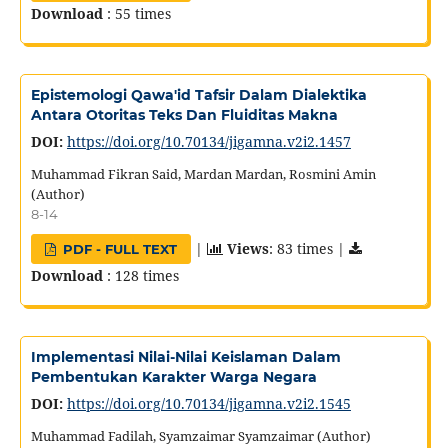
Download
: 55 times
Epistemologi Qawa'id Tafsir Dalam Dialektika
Antara Otoritas Teks Dan Fluiditas Makna
DOI:
https://doi.org/10.70134/jigamna.v2i2.1457
Muhammad Fikran Said, Mardan Mardan, Rosmini Amin
(Author)
8-14
|
Views
: 83 times |
PDF - FULL TEXT
Download
: 128 times
Implementasi Nilai-Nilai Keislaman Dalam
Pembentukan Karakter Warga Negara
DOI:
https://doi.org/10.70134/jigamna.v2i2.1545
Muhammad Fadilah, Syamzaimar Syamzaimar (Author)