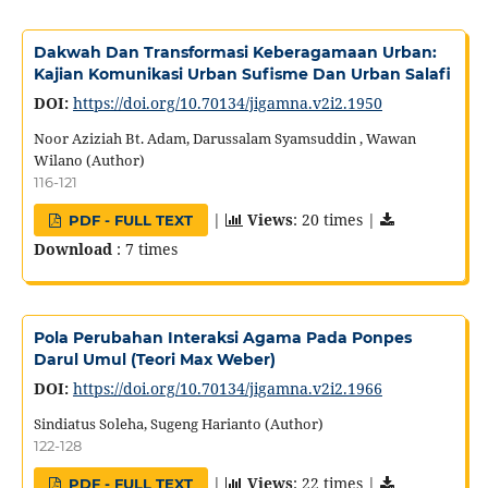
Dakwah Dan Transformasi Keberagamaan Urban:
Kajian Komunikasi Urban Sufisme Dan Urban Salafi
DOI:
https://doi.org/10.70134/jigamna.v2i2.1950
Noor Aziziah Bt. Adam, Darussalam Syamsuddin , Wawan
Wilano (Author)
116-121
|
Views
: 20 times |
PDF - FULL TEXT
Download
: 7 times
Pola Perubahan Interaksi Agama Pada Ponpes
Darul Umul (Teori Max Weber)
DOI:
https://doi.org/10.70134/jigamna.v2i2.1966
Sindiatus Soleha, Sugeng Harianto (Author)
122-128
|
Views
: 22 times |
PDF - FULL TEXT