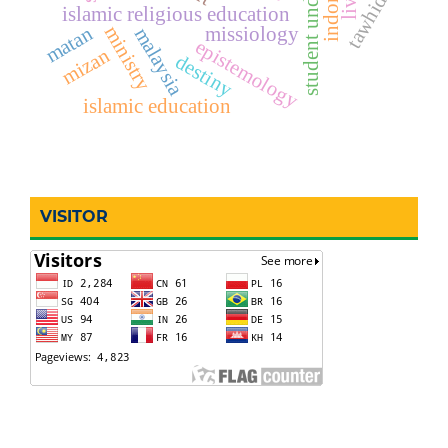
student understanding
indonesia
tawhid
islamic religious education
matan
ministry
missiology
malaysia
epistemology
mizan
destiny
islamic education
VISITOR