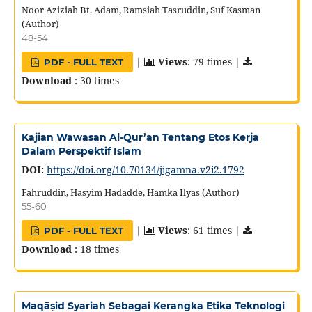
Noor Aziziah Bt. Adam, Ramsiah Tasruddin, Suf Kasman
(Author)
48-54
|
Views
: 79 times |
PDF - FULL TEXT
Download
: 30 times
Kajian Wawasan Al-Qur’an Tentang Etos Kerja
Dalam Perspektif Islam
DOI:
https://doi.org/10.70134/jigamna.v2i2.1792
Fahruddin, Hasyim Hadadde, Hamka Ilyas (Author)
55-60
|
Views
: 61 times |
PDF - FULL TEXT
Download
: 18 times
Maqāṣid Syariah Sebagai Kerangka Etika Teknologi