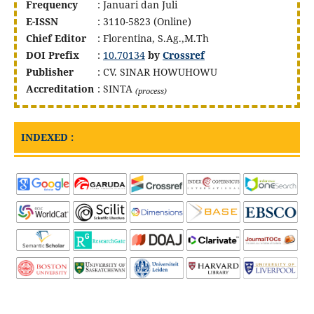
Frequency
: Januari dan Juli
E-ISSN
: 3110-5823 (Online)
Chief Editor
: Florentina, S.Ag.,M.Th
DOI
Prefix
:
10.70134
by
Crossref
Publisher
: CV. SINAR HOWUHOWU
Accreditation
: SINTA
(process)
INDEXED :