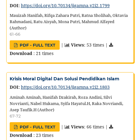
DOI:
https://doi.org/10.70134/jigamna.v2i2.1799
Mauizah Hanifah, Rifqa Zahara Putri, Ratna Sholihah, Oktavia
Rahmadani, Ratu Aisyah, Mona Putri, Mahmud Alfayed
(Author)
61-66
|
Views
: 53 times |
PDF - FULL TEXT
Download
: 21 times
Krisis Moral Digital Dan Solusi Pendidikan Islam
DOI:
https://doi.org/10.70134/jigamna.v2i2.1803
Aminah Aminah, Hanifah Dzakirah, Roza Andini, Silvi
Novrianti, Nabel Hukama, Syifa Hayatul.H, Raka Novriandi,
Asep Taufik.H (Author)
67-72
|
Views
: 66 times |
PDF - FULL TEXT
Download
: 23 times