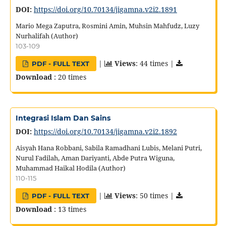
DOI:
https://doi.org/10.70134/jigamna.v2i2.1891
Mario Mega Zaputra, Rosmini Amin, Muhsin Mahfudz, Luzy
Nurhalifah (Author)
103-109
|
Views
: 44 times |
PDF - FULL TEXT
Download
: 20 times
Integrasi Islam Dan Sains
DOI:
https://doi.org/10.70134/jigamna.v2i2.1892
Aisyah Hana Robbani, Sabila Ramadhani Lubis, Melani Putri,
Nurul Fadilah, Aman Dariyanti, Abde Putra Wiguna,
Muhammad Haikal Hodila (Author)
110-115
|
Views
: 50 times |
PDF - FULL TEXT
Download
: 13 times